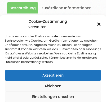
Beschreibung
Zusätzliche Informationen
Rezensionen (0)
Cookie-Zustimmung
verwalten
Beschreibung
Um dir ein optimales Erlebnis zu bieten, verwenden wir
Technologien wie Cookies, um Geräteinformationen zu speichern
und/oder darauf zuzugreifen. Wenn du diesen Technologien
Pellentesque habitant morbi tristique senectus
zustimmst, können wir Daten wie das Surfverhalten oder eindeutige
et netus et malesuada fames ac turpis egestas.
IDs auf dieser Website verarbeiten. Wenn du deine Zustimmung
nicht erteilst oder zurückziehst, können bestimmte Merkmale und
Vestibulum tortor quam, feugiat vitae, ultricies
Funktionen beeinträchtigt werden.
eget, tempor sit amet, ante. Donec eu libero sit
amet quam egestas semper. Aenean ultricies mi
Akzeptieren
vitae est. Mauris placerat eleifend leo.
Ablehnen
Einstellungen ansehen
Impressum
|
Datenschutz
|
Cookie-Richtlinie (EU)
| © Hung