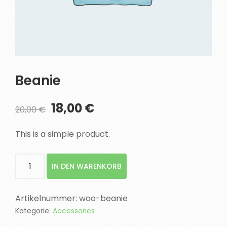
Beanie
Ursprünglicher
Aktueller
18,00
€
20,00
€
Preis
Preis
war:
ist:
This is a simple product.
20,00 €
18,00 €.
Beanie
IN DEN WARENKORB
Menge
Artikelnummer:
woo-beanie
Kategorie:
Accessories