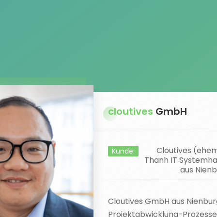
cloutives
GmbH
Cloutives (ehe
Kunde:
Thanh IT Systemha
aus Nien
Cloutives GmbH aus Nienburg
Projektabwicklung-Prozesse 