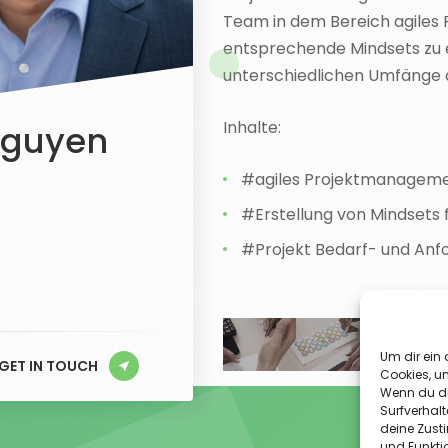
Team in dem Bereich agiles
entsprechende Mindsets zu er
unterschiedlichen Umfänge 
Inhalte:
Nguyen
#agiles Projektmanagem
#Erstellung von Mindsets 
#Projekt Bedarf- und Anf
Um dir ein 
GET IN TOUCH
Cookies, u
Wenn du di
Surfverhalt
deine Zust
und Funkti