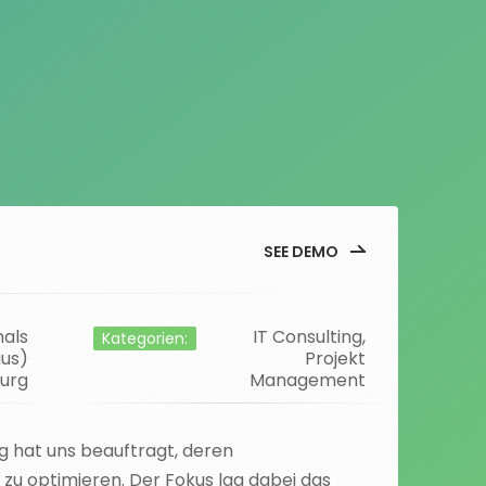
SEE DEMO
mals
IT Consulting,
Kategorien:
us)
Projekt
burg
Management
 hat uns beauftragt, deren
zu optimieren. Der Fokus lag dabei das