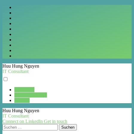
Huu Hung Nguyen
IT Consultant
|
Über mich
Curriculum Vitae
Kontakt
Huu Hung Nguyen
IT Consultant
|
Connect on LinkedIn
Get in touch
Suchen
nach: