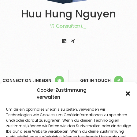
Huu Hung Nguyen
IT Consultant
CONNECT ON LINKEDIN
GET IN TOUCH
Cookie-Zustimmung
verwalten
Nothing
Found
Um dir ein optimales Erlebnis zu bieten, verwenden wir
Technologien wie Cookies, um Geräteinformationen zu speichern
und/oder darauf zuzugreifen. Wenn du diesen Technologien
zustimmst, können wir Daten wie das Surfverhalten oder eindeutige
IDs auf dieser Website verarbeiten. Wenn du deine Zustimmung
It seems we can’t find what you’re looking for.
nicht erteilst oder zurückziehst, können bestimmte Merkmale und