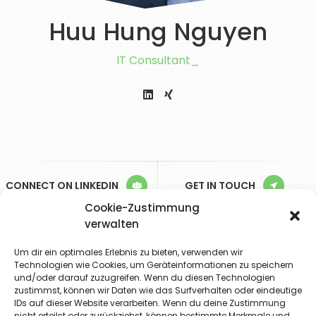
Huu Hung Nguyen
IT Consultant
CONNECT ON LINKEDIN
GET IN TOUCH
Cookie-Zustimmung
verwalten
Nothing
Found
Um dir ein optimales Erlebnis zu bieten, verwenden wir
Technologien wie Cookies, um Geräteinformationen zu speichern
und/oder darauf zuzugreifen. Wenn du diesen Technologien
zustimmst, können wir Daten wie das Surfverhalten oder eindeutige
IDs auf dieser Website verarbeiten. Wenn du deine Zustimmung
It seems we can’t find what you’re looking for.
nicht erteilst oder zurückziehst, können bestimmte Merkmale und